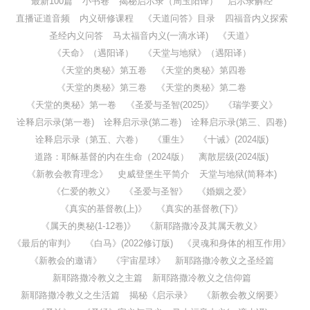
最新100篇
小书卷
揭秘启示录（周玉阳译）
启示录解经
直播证道音频
内义研修课程
《天道问答》目录
四福音内义探索
圣经内义问答
马太福音内义(一滴水译)
《天道》
《天命》（遇阳译）
《天堂与地狱》（遇阳译）
《天堂的奥秘》第五卷
《天堂的奥秘》第四卷
《天堂的奥秘》第三卷
《天堂的奥秘》第二卷
《天堂的奥秘》第一卷
《圣爱与圣智(2025)》
《瑞学要义》
诠释启示录(第一卷)
诠释启示录(第二卷)
诠释启示录(第三、四卷)
诠释启示录（第五、六卷）
《重生》
《十诫》(2024版)
道路：耶稣基督的内在生命（2024版）
离散层级(2024版)
《新教会教育理念》
史威登堡生平简介
天堂与地狱(简释本)
《仁爱的教义》
《圣爱与圣智》
《婚姻之爱》
《真实的基督教(上)》
《真实的基督教(下)》
《属天的奥秘(1-12卷)》
《新耶路撒冷及其属天教义》
《最后的审判》
《白马》(2022修订版)
《灵魂和身体的相互作用》
《新教会的邀请》
《宇宙星球》
新耶路撒冷教义之圣经篇
新耶路撒冷教义之主篇
新耶路撒冷教义之信仰篇
新耶路撒冷教义之生活篇
揭秘《启示录》
《新教会教义纲要》