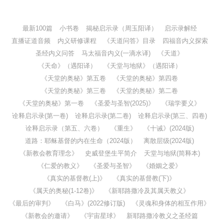
最新100篇
小书卷
揭秘启示录（周玉阳译）
启示录解经
直播证道音频
内义研修课程
《天道问答》目录
四福音内义探索
圣经内义问答
马太福音内义(一滴水译)
《天道》
《天命》（遇阳译）
《天堂与地狱》（遇阳译）
《天堂的奥秘》第五卷
《天堂的奥秘》第四卷
《天堂的奥秘》第三卷
《天堂的奥秘》第二卷
《天堂的奥秘》第一卷
《圣爱与圣智(2025)》
《瑞学要义》
诠释启示录(第一卷)
诠释启示录(第二卷)
诠释启示录(第三、四卷)
诠释启示录（第五、六卷）
《重生》
《十诫》(2024版)
道路：耶稣基督的内在生命（2024版）
离散层级(2024版)
《新教会教育理念》
史威登堡生平简介
天堂与地狱(简释本)
《仁爱的教义》
《圣爱与圣智》
《婚姻之爱》
《真实的基督教(上)》
《真实的基督教(下)》
《属天的奥秘(1-12卷)》
《新耶路撒冷及其属天教义》
《最后的审判》
《白马》(2022修订版)
《灵魂和身体的相互作用》
《新教会的邀请》
《宇宙星球》
新耶路撒冷教义之圣经篇