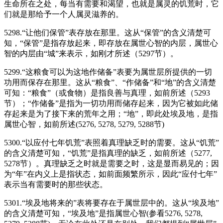
生命所在之处，每当有需要和渴望，也就是属灵的饥荒时，它
们就是那给予一个人属灵滋养的。
5298.“让他们保管”表存放在那里。这从“保管”的含义清楚可
知，“保管”是指存放起来，即存放在属世心智的内层，属世心
智的内层由“城”来表示，如刚才所述（5297节）。
5299.“这粮食可以为这地作储备”表要为属世层所提供的一切
功用而保存在那里。这从“粮食”、“作储备”和“地”的含义清楚
可知：“粮食”（或食物）是指良善与真理，如前所述（5293
节）；“作储备”是指为一切功用而储存起来，因为它被如此储
存起来是为了接下来的荒年之用；“地”，即此处埃及地，是指
属世心智，如前所述(5276, 5278, 5279, 5288节)
5300.“以应付七年饥荒”表照着真理缺乏时的需要。这从“饥荒”
的含义清楚可知，“饥荒”是指真理的缺乏，如前所述（5277,
5278节）。真理缺乏之时就是需要之时，这是显而易见的；因
为“年”在内义上是指状态，如前面频繁所示，因此“应付七年”
表示当有需要时的那些状态。
5301.“埃及地将来的”表将要存在于属世层中的。这从“埃及地”
的含义清楚可知，“埃及地”是指属世心智(参看5276, 5278,