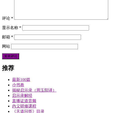
评论
*
显示名称
*
邮箱
*
网站
推荐
最新100篇
小书卷
揭秘启示录（周玉阳译）
启示录解经
直播证道音频
内义研修课程
《天道问答》目录