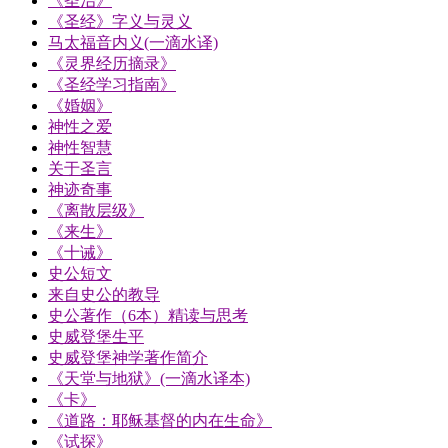
《圣治》
《圣经》字义与灵义
马太福音内义(一滴水译)
《灵界经历摘录》
《圣经学习指南》
《婚姻》
神性之爱
神性智慧
关于圣言
神迹奇事
《离散层级》
《来生》
《十诫》
史公短文
来自史公的教导
史公著作（6本）精读与思考
史威登堡生平
史威登堡神学著作简介
《天堂与地狱》(一滴水译本)
《卡》
《道路：耶稣基督的内在生命》
《试探》