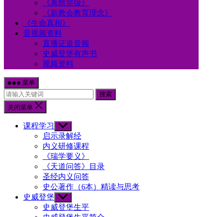
《离散层级》
《新教会教育理念》
《生命真相》
音视频资料
直播证道音频
史威登堡有声书
视频资料
菜单
搜索
关闭菜单
课程学习
Show
sub
启示录解经
menu
内义研修课程
《瑞学要义》
《天道问答》目录
圣经内义问答
史公著作（6本）精读与思考
史威登堡
Show
sub
史威登堡生平
menu