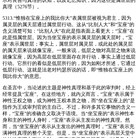
示对良善与真理的认知，以及记忆知识，因为这些是属世层的
真理（5276节）。
5313.“惟独在宝座上的我比你大”表属世层被视为君主，因为
属灵层的属天层通过属世层行动。这从“比别人大”和“宝座”的
含义清楚可知：“比别人大”在此是指表面上看更大；“宝座”在
此是指属世层。因为当坐宝座的表示属灵层的属天层时，“宝
座”表示属世层；事实上，属世层对属灵层，或此处的属灵层
的属天层来说就像宝座。一般来说，低层之物对高层之物来说
就像宝座，因为高层在低层里面存在并行动，事实上通过低层
行动。它所行的看似是低层所行的，因为如刚才所述，它通过
低层行动。这就是法老对约瑟所说的话，即“惟独在宝座上的
我比你大”的意思。
在圣言中，当论述的主题是神性真理和基于此的审判时，经上
经常提及“宝座”。在这些地方，就内义而言，“宝座”表示属于
神性王权之物，或为神性王权本质之物，而“坐在宝座上的”是
指作为王或审判官的主自己。不过，和许多其它事物的含义一
样，“宝座”的准确含义取决于语境。当“坐宝座的”表示神性本
身和主的神性人身时，“宝座”表示从主发出的神性真理。然
而，当“坐宝座的”表示从主发出的神性真理时，“宝座”表示充
满神性真理的整个天堂。但是，当“坐宝座的”表示高层天堂中