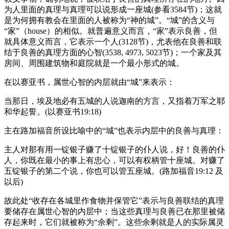
为人里面的真理与真理可以说形成一座城(参看3584节)；这就
是为何拥有教会在里面的人被称为“神的城”。“城”的含义与
“家”（house）的相似。就普遍意义而言，“家”表示良善，但
就具体意义而言，它表示一个人(3128节)，尤表他在良善和联
结于良善的真理方面的心智(3538, 4973, 5023节)；一个家及其
房间、周围建筑物和庭院就是一个最小形式的城。
在以赛亚书，属世心智的内层就由“城”来表示：
当那日，埃及地必有五城的人说迦南的方言，又指着万军之耶
和华起誓。(以赛亚书19:18)
主在路加福音所设比喻中的“城”也表示内层中的良善与真理：
主人对那有用一锭银子赚了十锭银子的仆人说，好！良善的仆
人，你既在最小的事上有忠心，可以有权柄管十座城。对赚了
五锭银子的第二个说，你也可以管五座城。(路加福音19:12 及
以后)
故此处“收存在各城里作食物并保管它”表示与良善联结的真理
要储存在属世心智的内层中；当这些真理与良善已在那里被储
存起来时，它们就被称为“余剩”。这些余剩就是人的实际属灵