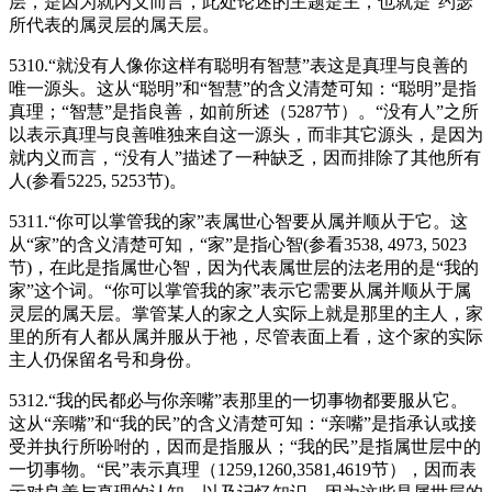
层，是因为就内义而言，此处论述的主题是主，也就是“约瑟”
所代表的属灵层的属天层。
5310.“就没有人像你这样有聪明有智慧”表这是真理与良善的
唯一源头。这从“聪明”和“智慧”的含义清楚可知：“聪明”是指
真理；“智慧”是指良善，如前所述（5287节）。“没有人”之所
以表示真理与良善唯独来自这一源头，而非其它源头，是因为
就内义而言，“没有人”描述了一种缺乏，因而排除了其他所有
人(参看5225, 5253节)。
5311.“你可以掌管我的家”表属世心智要从属并顺从于它。这
从“家”的含义清楚可知，“家”是指心智(参看3538, 4973, 5023
节)，在此是指属世心智，因为代表属世层的法老用的是“我的
家”这个词。“你可以掌管我的家”表示它需要从属并顺从于属
灵层的属天层。掌管某人的家之人实际上就是那里的主人，家
里的所有人都从属并服从于祂，尽管表面上看，这个家的实际
主人仍保留名号和身份。
5312.“我的民都必与你亲嘴”表那里的一切事物都要服从它。
这从“亲嘴”和“我的民”的含义清楚可知：“亲嘴”是指承认或接
受并执行所吩咐的，因而是指服从；“我的民”是指属世层中的
一切事物。“民”表示真理（1259,1260,3581,4619节），因而表