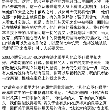
野兽更坏。这时，他会利用这些能力摧毁自己里面的人性，使
自己变成野兽。这一点从来世这类人身上看得尤其明显，因为
当他们在天堂之光中被观之时，以及当天使观看他们时，他们
在那一刻看上去就像怪物，有的则像野兽；骗子则像蛇，其他
人看似其它形式。但是，当他们从天堂之光中被移除，回到自
己在地狱所拥有的劣光时，他们在彼此看来就像人。我们将在
本章接下来的几节阐明这一切的含义，也就是以下事实：当人
没有主储存在他心智内层中的良善与真理而导致真理缺乏（这
由“粮食可以为这地作储备，以应付七年饥荒，免得这地被饥
荒所剪灭”来表示）时，人必要灭亡。
5303.创世记41:37-40.这话在法老眼里和他众臣仆眼里都为
好。法老对他的臣仆说，像这样的人，有神的灵在他里头，我
们岂能找得着呢？法老对约瑟说，神既使你知道这一切，就没
有人像你这样有聪明有智慧。你可以掌管我的家，我的民都必
与你亲嘴，惟独在宝座上的我比你大。
“这话在法老眼里为好”表属世层非常满意。“和他众臣仆眼里”
表属世层中的一切事物都非常满意。“法老对他的臣仆说”表属
世层及其中一切事物的觉知。“像这样的人，有神的灵在他里
头，我们岂能找得着呢”表关于含有从内在所得来的良善之真
理，因而关于属灵层的属天层的流注。“法老对约瑟说”表出现