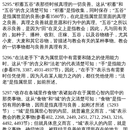
5295.“积蓄五谷”表那些时候真理的一切良善。这从“积蓄”和
“五谷”的含义清楚可知：“积蓄”是指收集，同时保存；“五谷”
是指属世层的良善(参看3580节)，在此是指属世层里面的真理
之良善。真理之良善就是意愿和行为中的真理。“五谷”之所以
表示良善，是因为“田”在灵义上是指教会；因此，凡与田有关
的，如种子、播种、收割、庄稼、五谷，以及谷物穗子，尤其
小麦、大麦和其它谷物，皆描述与教会有关的某种事物。教会
的一切事物都与良善并真理有关。
5296.“在法老手下”表为属世层中有需要和随之的使用能力
时。这从“手”的含义和“法老”的代表清楚可知：“手”是指能力
(参看878, 3387, 4931-4937节)，因此，“在手下”表示当有需要
时任凭使用，因为凡在某人能力之内的，都任凭他使用；“法
老”是指属世层，如前所述。
5297.“收存在各城里作食物”表诸如存在于属世心智内层中的
那类事物。这从“食物”和“城”的含义清楚可知：“食物”是指一
切有用的事物，因而是指真理与良善，如刚才所述（5293
节）；“城”是指属世心智的内层。就普遍意义而言，“城”表示
教会的教义事物(参看402, 2268, 2449, 2451, 2712, 2943, 3216,
4492, 4493节)；但就具体意义而言，“城”表示人的内层，就是
教义事物，确切地说，被联结于良善的真理所存在的地方。因