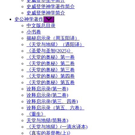
史威登堡生平简介
史威登堡神学著作简介
史威登堡神学简介
史公神学著作
Show
sub
中文版总目录
menu
小书卷
揭秘启示录（周玉阳译）
《天堂与地狱》（遇阳译）
《圣爱与圣智(2025)》
《天堂的奥秘》第一卷
《天堂的奥秘》第二卷
《天堂的奥秘》第三卷
《天堂的奥秘》第四卷
《天堂的奥秘》第五卷
诠释启示录(第一卷)
诠释启示录(第二卷)
诠释启示录(第三、四卷)
诠释启示录（第五、六卷）
《重生》
天堂与地狱(简释本)
《天堂与地狱》(一滴水译本)
《真实的基督教(上)》