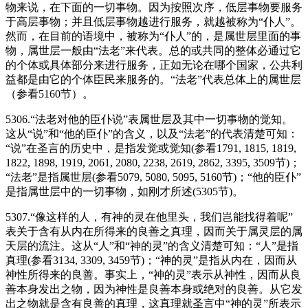
物来说，在下面的一切事物。因为按照次序，低层事物要服务
于高层事物；并且低层事物越进行服务，就越被称为“仆人”。
然而，在目前的语境中，被称为“仆人”的，是属世层里面的事
物，属世层一般由“法老”来代表。总的或共同的整体必通过它
的个体或具体部分来进行服务，正如无论在哪个国家，公共利
益都是由它的个体臣民来服务的。“法老”代表总体上的属世层
（参看5160节）。
5306.“法老对他的臣仆说”表属世层及其中一切事物的觉知。
这从“说”和“他的臣仆”的含义，以及“法老”的代表清楚可知：
“说”在圣言的历史中，是指发觉或觉知(参看1791, 1815, 1819,
1822, 1898, 1919, 2061, 2080, 2238, 2619, 2862, 3395, 3509节)；
“法老”是指属世层(参看5079, 5080, 5095, 5160节)；“他的臣仆”
是指属世层中的一切事物，如刚才所述(5305节)。
5307.“像这样的人，有神的灵在他里头，我们岂能找得着呢”
表关于含有从内在所得来的良善之真理，因而关于属灵层的属
天层的流注。这从“人”和“神的灵”的含义清楚可知：“人”是指
真理(参看3134, 3309, 3459节)；“神的灵”是指从内在，因而从
神性所得来的良善。事实上，“神的灵”表示从神性，因而从良
善本身发出之物，因为神性是良善本身或绝对的良善。从它发
出之物就是含有良善的真理，这真理就圣言中“神的灵”所表示