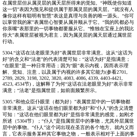
在属世层但从属灵层的属天层所得来的觉知。“神既使你知道
这一切”表因为预见和提供属于那属灵层的属天层。“就没有人
像你这样有聪明有智慧”表这是真理与良善的唯一源头。“你可
以掌管我的家”表属世心智要从属并顺从于它。“我的民都必与
你亲嘴”表那里的一切事物都要服从它。“惟独在宝座上的我比
你大”表属世层被视为君主，因为属灵层的属天层通过属世层
行动。
5304.“这话在法老眼里为好”表属世层非常满意。这从“这话为
好”的含义和“法老”的代表清楚可知：“这话为好”是指满意；
“在眼里”是一种日常用语；因为“眼”表示内视，因而表示理
解、觉知、注意，以及属于内视的许多其它能力(参看2701,
2789, 2829, 3198, 3202, 3820, 4083, 4086, 4339, 4403-4421,
4523, 4534节)，这解释了为何“这话在法老眼里为好”表示非常
满意；“法老”是指属世层，如前面频繁所示。
5305.“和他众臣仆眼里（都为好）”表属世层中的一切事物都
非常满意。这从“这话在他们眼里都为好”和“仆人”的含义清楚
可知：“这话在他们眼里都为好”是指非常满意的感觉，如刚才
所述（5304节）；“仆人”是指属世层中的事物，尤其外层属世
层中的事物。“仆人”这个词出现在圣言的各个地方。就内义而
言，它表示服务某种其它事物之物，一般表示相对于上面的事