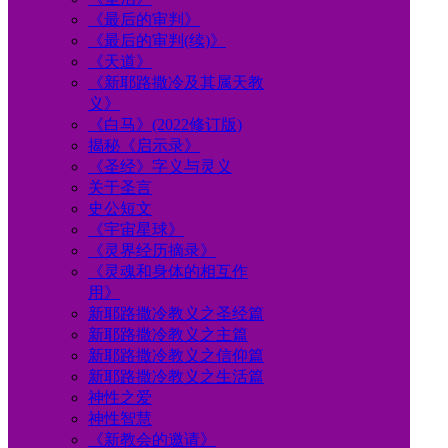
《最后的审判》
《最后的审判(续)》
《天道》
《新耶路撒冷及其属天教
义》
《白马》(2022修订版)
揭秘《启示录》
《圣经》字义与灵义
关于圣言
史公短文
《宇宙星球》
《灵界经历摘录》
《灵魂和身体的相互作
用》
新耶路撒冷教义之圣经篇
新耶路撒冷教义之主篇
新耶路撒冷教义之信仰篇
新耶路撒冷教义之生活篇
神性之爱
神性智慧
《新教会的邀请》