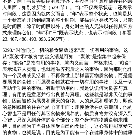
不是，除了与良善联结的真理外，并没有任何真理储存在内层
人里面，如刚才所述（5291节）。“年”不仅表示状态，还表示
时间段，这是因为就内义而言，“年”表示整个状态，也就是从
一个状态的开始到结束的整个时期。能描述这类状态的，只能
是时间段；除了时间段以外，身处时空的人无法以任何其它方
式来理解它们。“年”和“日”既表示状态，也表示时间段（参看
23, 487, 488, 493, 893, 2906节）。
5293.“叫他们把一切的粮食聚敛起来”表一切有用的事物。这
从“聚敛”和“粮食”的含义清楚可知：“聚敛”是指集中起来保
存；“粮食”是指有用的事物。就内义而言，严格来说，“粮食”
表示滋养人灵魂，也就是滋养死后之人的事物，因为那时他作
为一个灵魂或灵活着，不再像世上那样需要物质食物，而是需
要属灵的食物；而属灵食物就在于一切有用的事物，以及一切
有助于功用的事物。有助于功用的，就是认识何为良善与真
理；有用的是意愿并行出良善与真理。这些就是滋养天使的事
物，因而被称为属灵和属天的食物。人的意愿和理解力，即他
的意图或目的住在他的心智里面；即便他活在肉身期间，他的
心智也不是用任何其它食物来滋养的。物质食物并没有深入到
心智，只深入到身体的各个部分；整个身体靠物质食物来维
持，目的是为了当身体享受自己的食物时，这心智也能享受它
的食物，也就是说，目的是为了能有一个在健康身体中的健康