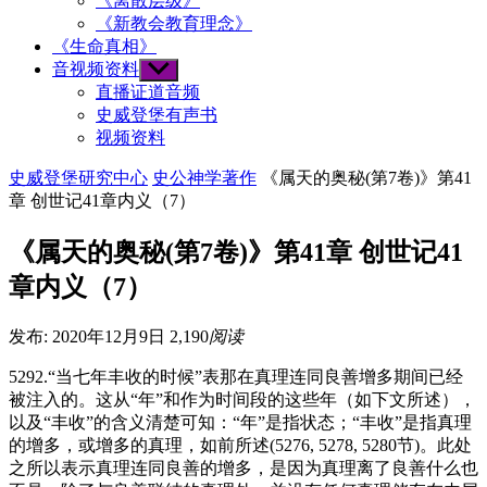
《离散层级》
《新教会教育理念》
《生命真相》
音视频资料
Show
sub
直播证道音频
menu
史威登堡有声书
视频资料
史威登堡研究中心
史公神学著作
《属天的奥秘(第7卷)》第41
章 创世记41章内义（7）
《属天的奥秘(第7卷)》第41章 创世记41
章内义（7）
发布: 2020年12月9日
2,190
阅读
5292.“当七年丰收的时候”表那在真理连同良善增多期间已经
被注入的。这从“年”和作为时间段的这些年（如下文所述），
以及“丰收”的含义清楚可知：“年”是指状态；“丰收”是指真理
的增多，或增多的真理，如前所述(5276, 5278, 5280节)。此处
之所以表示真理连同良善的增多，是因为真理离了良善什么也