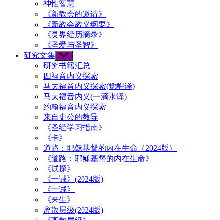
神性智慧
《新教会的邀请》
《新教会教义纲要》
《灵界经历摘录》
《圣爱与圣智》
研究文集
Show
sub
研究书籍汇总
menu
四福音内义探索
马太福音内义探索(觉醒译)
马太福音内义(一滴水译)
约翰福音内义探索
来自史公的教导
《圣经学习指南》
《卡》
道路：耶稣基督的内在生命（2024版）
《道路：耶稣基督的内在生命》
《试探》
《十诫》(2024版)
《十诫》
《来生》
离散层级(2024版)