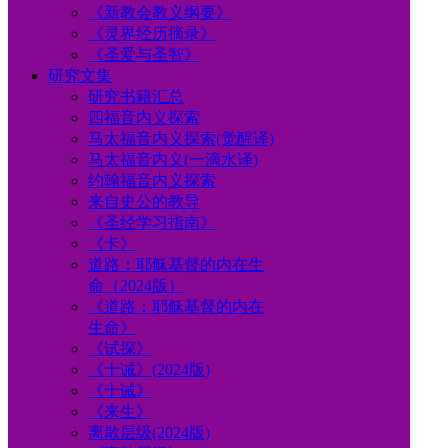
《新教会教义纲要》
《灵界经历摘录》
《圣爱与圣智》
研究文集
研究书籍汇总
四福音内义探索
马太福音内义探索(觉醒译)
马太福音内义(一滴水译)
约翰福音内义探索
来自史公的教导
《圣经学习指南》
《卡》
道路：耶稣基督的内在生
命（2024版）
《道路：耶稣基督的内在
生命》
《试探》
《十诫》(2024版)
《十诫》
《来生》
离散层级(2024版)