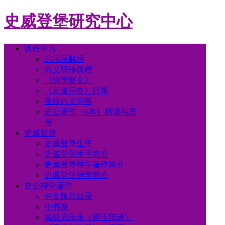
史威登堡研究中心
课程学习
启示录解经
内义研修课程
《瑞学要义》
《天道问答》目录
圣经内义问答
史公著作（6本）精读与思
考
史威登堡
史威登堡生平
史威登堡生平简介
史威登堡神学著作简介
史威登堡神学简介
史公神学著作
中文版总目录
小书卷
揭秘启示录（周玉阳译）