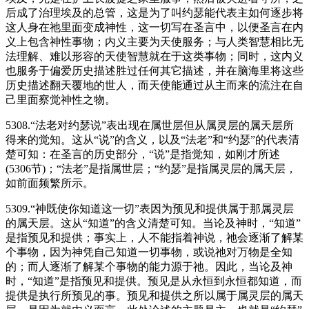
后成了治理埃及的总管，这是为了叫约瑟能代表主如何逐步将
这人身在祂里面变成神性，这一切写在圣言中，以便圣言在内
义上包含神性事物；内义主要为天使服务；与人类智慧相比无
法理解、难以形容的天使智慧就在于这类事物；同时，这内义
也服务于偏爱历史描述胜过任何其它描述，并在脑海里将这些
历史描述翻天覆地的世人，而天使能通过从主而来的流注在自
己里面察觉神性之物。
5308.“法老对约瑟说”表出现在属世层但从属灵层的属天层所
得来的觉知。这从“说”的含义，以及“法老”和“约瑟”的代表清
楚可知：在圣言的历史部分，“说”是指觉知，如刚才所述
(5306节)；“法老”是指属世层；“约瑟”是指属灵层的属天层，
如前面频繁所示。
5309.“神既使你知道这一切”表因为预见和提供属于那属灵层
的属天层。这从“知道”的含义清楚可知。当论及神时，“知道”
是指预见和提供；事实上，人不能指着神说，祂会逐渐了解某
个事物，因为神凭自己知道一切事物，或说祂对万物是全知
的；而人逐渐了解某个事物的能力源于祂。因此，当论及神
时，“知道”是指预见和提供。预见是从永恒到永恒都知道，而
提供是执行所预见的事。预见和提供之所以属于属灵层的属天