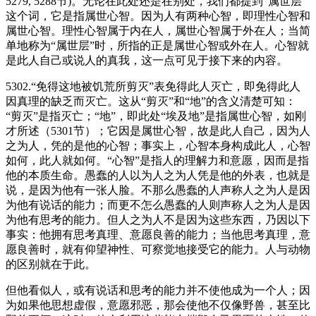
5279, 5288节)。无论在此处还是在别处，我们都提到“属世层”
这个词，它是指属世心智。因为人有两种心智，即理性心智和
属世心智。理性心智属于内在人，属世心智属于外在人；当简
单地称为“属世层”时，所指的正是属世心智或外在人。心智就
是此人自己或说人的真我，这一点可见于接下来的内容。
5302.“免得这地被饥荒所剪灭”表免得此人灭亡，即免得此人
因真理的缺乏而灭亡。这从“剪灭”和“地”的含义清楚可知：
“剪灭”是指灭亡；“地”，即此处“埃及地”是指属世心智，如刚
才所述（5301节）；它因是属世心智，故是此人自己，因为人
之为人，凭的是他的心智；事实上，心智本身构成此人，心智
如何，此人就如何。“心智”是指人的理解力和意愿，因而是指
他的本质生命。愚蠢的人以为人之为人凭是他的外表，也就是
说，是因为他有一张人脸。不那么愚蠢的人声称人之为人是因
为他有说话的能力；而更不怎么愚蠢的人则声称人之为人是因
为他有思考的能力。但人之为人不是因为这些东西，乃因以下
事实：他拥有思考真理、意愿良善的能力；当他思考真理，意
愿良善时，就有仰望神性、可察觉地接受它的能力。人与动物
的区别就在于此。
但他看似人，或有说话和思考的能力并不使他成为一个人；因
为如果他思想虚假，意愿邪恶，那会使他不仅像野兽，甚至比