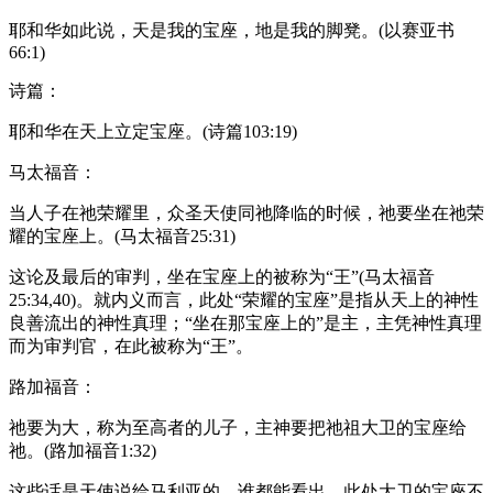
耶和华如此说，天是我的宝座，地是我的脚凳。(以赛亚书
66:1)
诗篇：
耶和华在天上立定宝座。(诗篇103:19)
马太福音：
当人子在祂荣耀里，众圣天使同祂降临的时候，祂要坐在祂荣
耀的宝座上。(马太福音25:31)
这论及最后的审判，坐在宝座上的被称为“王”(马太福音
25:34,40)。就内义而言，此处“荣耀的宝座”是指从天上的神性
良善流出的神性真理；“坐在那宝座上的”是主，主凭神性真理
而为审判官，在此被称为“王”。
路加福音：
祂要为大，称为至高者的儿子，主神要把祂祖大卫的宝座给
祂。(路加福音1:32)
这些话是天使说给马利亚的。谁都能看出，此处大卫的宝座不