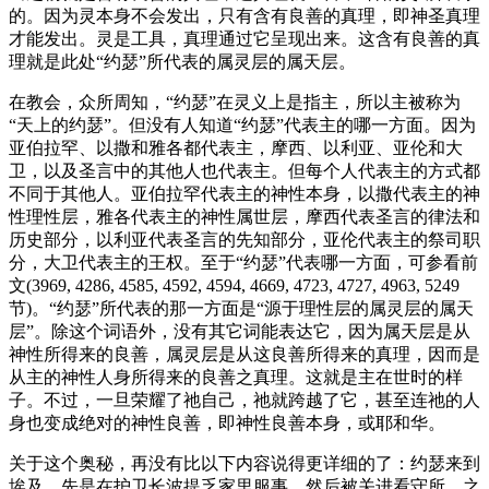
的。因为灵本身不会发出，只有含有良善的真理，即神圣真理
才能发出。灵是工具，真理通过它呈现出来。这含有良善的真
理就是此处“约瑟”所代表的属灵层的属天层。
在教会，众所周知，“约瑟”在灵义上是指主，所以主被称为
“天上的约瑟”。但没有人知道“约瑟”代表主的哪一方面。因为
亚伯拉罕、以撒和雅各都代表主，摩西、以利亚、亚伦和大
卫，以及圣言中的其他人也代表主。但每个人代表主的方式都
不同于其他人。亚伯拉罕代表主的神性本身，以撒代表主的神
性理性层，雅各代表主的神性属世层，摩西代表圣言的律法和
历史部分，以利亚代表圣言的先知部分，亚伦代表主的祭司职
分，大卫代表主的王权。至于“约瑟”代表哪一方面，可参看前
文(3969, 4286, 4585, 4592, 4594, 4669, 4723, 4727, 4963, 5249
节)。“约瑟”所代表的那一方面是“源于理性层的属灵层的属天
层”。除这个词语外，没有其它词能表达它，因为属天层是从
神性所得来的良善，属灵层是从这良善所得来的真理，因而是
从主的神性人身所得来的良善之真理。这就是主在世时的样
子。不过，一旦荣耀了祂自己，祂就跨越了它，甚至连祂的人
身也变成绝对的神性良善，即神性良善本身，或耶和华。
关于这个奥秘，再没有比以下内容说得更详细的了：约瑟来到
埃及，先是在护卫长波提乏家里服事，然后被关进看守所，之