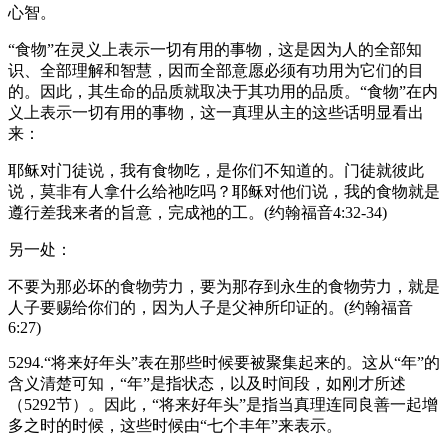
心智。
“食物”在灵义上表示一切有用的事物，这是因为人的全部知
识、全部理解和智慧，因而全部意愿必须有功用为它们的目
的。因此，其生命的品质就取决于其功用的品质。“食物”在内
义上表示一切有用的事物，这一真理从主的这些话明显看出
来：
耶稣对门徒说，我有食物吃，是你们不知道的。门徒就彼此
说，莫非有人拿什么给祂吃吗？耶稣对他们说，我的食物就是
遵行差我来者的旨意，完成祂的工。(约翰福音4:32-34)
另一处：
不要为那必坏的食物劳力，要为那存到永生的食物劳力，就是
人子要赐给你们的，因为人子是父神所印证的。(约翰福音
6:27)
5294.“将来好年头”表在那些时候要被聚集起来的。这从“年”的
含义清楚可知，“年”是指状态，以及时间段，如刚才所述
（5292节）。因此，“将来好年头”是指当真理连同良善一起增
多之时的时候，这些时候由“七个丰年”来表示。