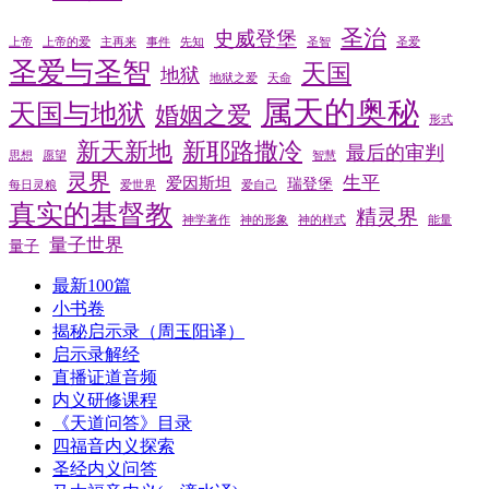
圣治
史威登堡
上帝
上帝的爱
主再来
事件
先知
圣智
圣爱
圣爱与圣智
天国
地狱
地狱之爱
天命
属天的奥秘
天国与地狱
婚姻之爱
形式
新天新地
新耶路撒冷
最后的审判
思想
愿望
智慧
灵界
生平
爱因斯坦
瑞登堡
每日灵粮
爱世界
爱自己
真实的基督教
精灵界
神学著作
神的形象
神的样式
能量
量子世界
量子
最新100篇
小书卷
揭秘启示录（周玉阳译）
启示录解经
直播证道音频
内义研修课程
《天道问答》目录
四福音内义探索
圣经内义问答