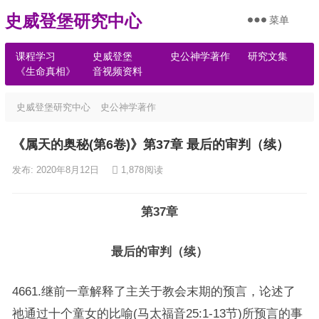
史威登堡研究中心
菜单
课程学习
史威登堡
史公神学著作
研究文集
《生命真相》
音视频资料
史威登堡研究中心
史公神学著作
《属天的奥秘(第6卷)》第37章 最后的审判（续）
发布: 2020年8月12日
1,878
阅读
第37章
最后的审判（续）
4661.继前一章解释了主关于教会末期的预言，论述了
祂通过十个童女的比喻(马太福音25:1-13节)所预言的事