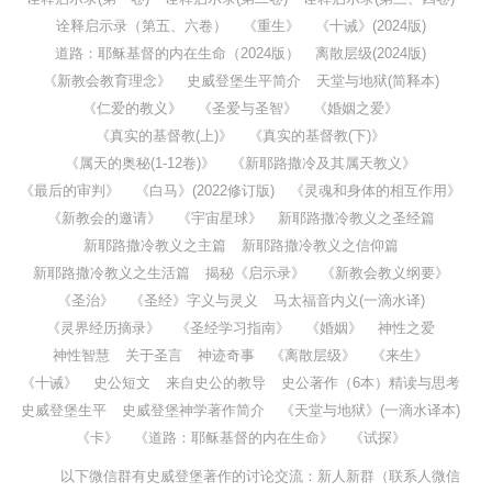
诠释启示录（第五、六卷）
《重生》
《十诫》(2024版)
道路：耶稣基督的内在生命（2024版）
离散层级(2024版)
《新教会教育理念》
史威登堡生平简介
天堂与地狱(简释本)
《仁爱的教义》
《圣爱与圣智》
《婚姻之爱》
《真实的基督教(上)》
《真实的基督教(下)》
《属天的奥秘(1-12卷)》
《新耶路撒冷及其属天教义》
《最后的审判》
《白马》(2022修订版)
《灵魂和身体的相互作用》
《新教会的邀请》
《宇宙星球》
新耶路撒冷教义之圣经篇
新耶路撒冷教义之主篇
新耶路撒冷教义之信仰篇
新耶路撒冷教义之生活篇
揭秘《启示录》
《新教会教义纲要》
《圣治》
《圣经》字义与灵义
马太福音内义(一滴水译)
《灵界经历摘录》
《圣经学习指南》
《婚姻》
神性之爱
神性智慧
关于圣言
神迹奇事
《离散层级》
《来生》
《十诫》
史公短文
来自史公的教导
史公著作（6本）精读与思考
史威登堡生平
史威登堡神学著作简介
《天堂与地狱》(一滴水译本)
《卡》
《道路：耶稣基督的内在生命》
《试探》
以下微信群有史威登堡著作的讨论交流：新人新群（联系人微信