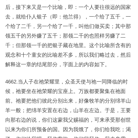
后，接下来又是一个比喻，即：一个人要往很远的国家
去，就给仆人银子（即：他兰得），一个给了五千，一
个给了二千，另一个给了一千，叫他们做买卖；其中那
领五千的另外赚了五千；那领二千的也照样另赚了二
千；但那领一千的把银子藏在地里。这个比喻所含有的
观念和十个童女的比喻差不多，所以我们略过去，然后
解释这一章的结尾部分，字面上的内容如下。
4662.当人子在祂荣耀里，众圣天使与祂一同降临的时
候，祂要坐在祂荣耀的宝座上。万族都要聚集在祂面
前。祂要把他们彼此分别出来，好像牧羊的分别绵羊山
羊一般；把绵羊安置在右边，山羊在左边。于是，王要
向那右边的说，你们这蒙我父赐福的，可来承受那创世
以来为你们所预备的国。因为我饿了，你们给我吃；渴