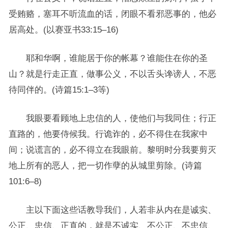
受贿赂，塞耳不听流血的话，闭眼不看邪恶事的，他必
居高处。(以赛亚书33:15–16)
耶和华啊，谁能居于你的帐幕？谁能住在你的圣
山？就是行走正直，做事公义，不以舌头谗谤人，不恶
待同伴的。(诗篇15:1–3等)
我眼要看顾地上忠信的人，使他们与我同住；行正
直路的，他要侍候我。行诡诈的，必不得住在我家中
间；说谎言的，必不得立在我眼前。黎明时分我要剪灭
地上所有的恶人，把一切作孽的从城里剪除。(诗篇
101:6–8)
主以下面这些话教导我们，人若非从内在是诚实、
公正、忠信、正直的，就是不诚实、不公正、不忠信、