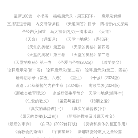
最新100篇
小书卷
揭秘启示录（周玉阳译）
启示录解经
直播证道音频
内义研修课程
《天道问答》目录
四福音内义探索
圣经内义问答
马太福音内义(一滴水译)
《天道》
《天命》（遇阳译）
《天堂与地狱》（遇阳译）
《天堂的奥秘》第五卷
《天堂的奥秘》第四卷
《天堂的奥秘》第三卷
《天堂的奥秘》第二卷
《天堂的奥秘》第一卷
《圣爱与圣智(2025)》
《瑞学要义》
诠释启示录(第一卷)
诠释启示录(第二卷)
诠释启示录(第三、四卷)
诠释启示录（第五、六卷）
《重生》
《十诫》(2024版)
道路：耶稣基督的内在生命（2024版）
离散层级(2024版)
《新教会教育理念》
史威登堡生平简介
天堂与地狱(简释本)
《仁爱的教义》
《圣爱与圣智》
《婚姻之爱》
《真实的基督教(上)》
《真实的基督教(下)》
《属天的奥秘(1-12卷)》
《新耶路撒冷及其属天教义》
《最后的审判》
《白马》(2022修订版)
《灵魂和身体的相互作用》
《新教会的邀请》
《宇宙星球》
新耶路撒冷教义之圣经篇