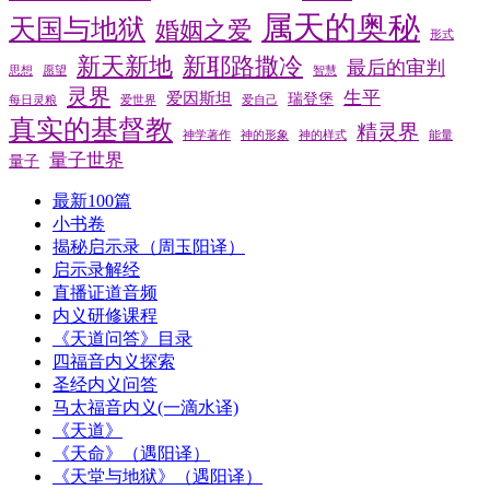
属天的奥秘
天国与地狱
婚姻之爱
形式
新天新地
新耶路撒冷
最后的审判
思想
愿望
智慧
灵界
生平
爱因斯坦
瑞登堡
每日灵粮
爱世界
爱自己
真实的基督教
精灵界
神学著作
神的形象
神的样式
能量
量子世界
量子
最新100篇
小书卷
揭秘启示录（周玉阳译）
启示录解经
直播证道音频
内义研修课程
《天道问答》目录
四福音内义探索
圣经内义问答
马太福音内义(一滴水译)
《天道》
《天命》（遇阳译）
《天堂与地狱》（遇阳译）