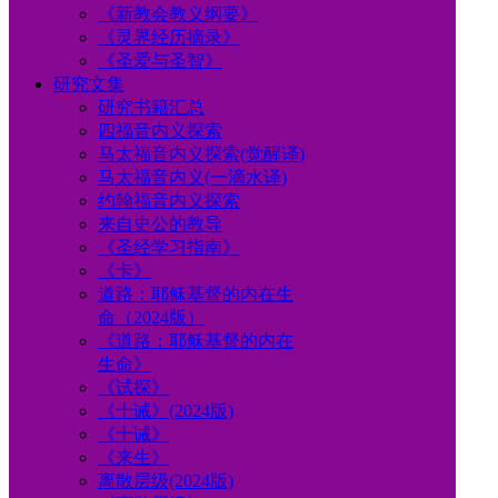
《新教会教义纲要》
《灵界经历摘录》
《圣爱与圣智》
研究文集
研究书籍汇总
四福音内义探索
马太福音内义探索(觉醒译)
马太福音内义(一滴水译)
约翰福音内义探索
来自史公的教导
《圣经学习指南》
《卡》
道路：耶稣基督的内在生
命（2024版）
《道路：耶稣基督的内在
生命》
《试探》
《十诫》(2024版)
《十诫》
《来生》
离散层级(2024版)