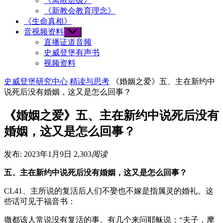
《离散层级》
《新教会教育理念》
《生命真相》
音视频资料
Show
sub
直播证道音频
menu
史威登堡有声书
视频资料
史威登堡研究中心
精读与思考
《婚姻之爱》五、主在新约中
说死后没有婚姻，这又是怎么回事？
《婚姻之爱》五、主在新约中说死后没有
婚姻，这又是怎么回事？
发布: 2023年1月9日
2,303
阅读
五、主在新约中说死后没有婚姻，这又是怎么回事？
CL41、主所说的复活后人们不娶也不嫁是指属灵的婚礼。这
些话可见于福音书：
撒都该人常说没有复活的事。有几个来问耶稣说：“夫子，摩