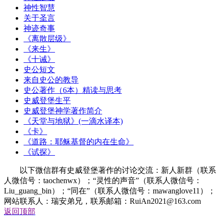
神性智慧
关于圣言
神迹奇事
《离散层级》
《来生》
《十诫》
史公短文
来自史公的教导
史公著作（6本）精读与思考
史威登堡生平
史威登堡神学著作简介
《天堂与地狱》(一滴水译本)
《卡》
《道路：耶稣基督的内在生命》
《试探》
以下微信群有史威登堡著作的讨论交流：新人新群（联系
人微信号：taochenwx）；“灵性的声音”（联系人微信号：
Liu_guang_bin）；“同在”（联系人微信号：mawanglove11）；
网站联系人：瑞安弟兄，联系邮箱：RuiAn2021@163.com
返回顶部