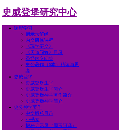
史威登堡研究中心
课程学习
启示录解经
内义研修课程
《瑞学要义》
《天道问答》目录
圣经内义问答
史公著作（6本）精读与思
考
史威登堡
史威登堡生平
史威登堡生平简介
史威登堡神学著作简介
史威登堡神学简介
史公神学著作
中文版总目录
小书卷
揭秘启示录（周玉阳译）