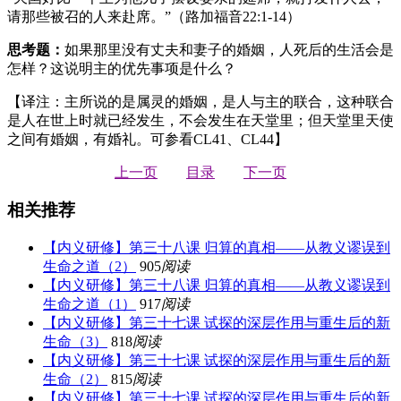
请那些被召的人来赴席。”（路加福音22:1-14）
思考题：
如果那里没有丈夫和妻子的婚姻，人死后的生活会是
怎样？这说明主的优先事项是什么？
【译注：主所说的是属灵的婚姻，是人与主的联合，这种联合
是人在世上时就已经发生，不会发生在天堂里；但天堂里天使
之间有婚姻，有婚礼。可参看CL41、CL44】
上一页
目录
下一页
相关推荐
【内义研修】第三十八课 归算的真相——从教义谬误到
生命之道（2）
905
阅读
【内义研修】第三十八课 归算的真相——从教义谬误到
生命之道（1）
917
阅读
【内义研修】第三十七课 试探的深层作用与重生后的新
生命（3）
818
阅读
【内义研修】第三十七课 试探的深层作用与重生后的新
生命（2）
815
阅读
【内义研修】第三十七课 试探的深层作用与重生后的新