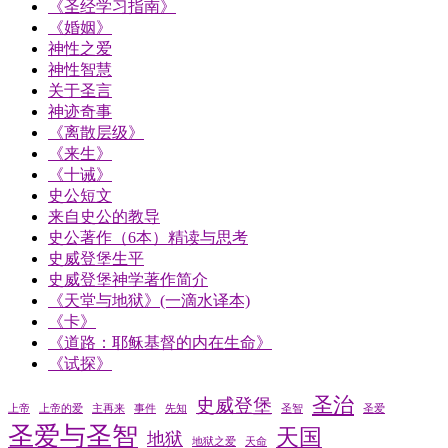
《圣经学习指南》
《婚姻》
神性之爱
神性智慧
关于圣言
神迹奇事
《离散层级》
《来生》
《十诫》
史公短文
来自史公的教导
史公著作（6本）精读与思考
史威登堡生平
史威登堡神学著作简介
《天堂与地狱》(一滴水译本)
《卡》
《道路：耶稣基督的内在生命》
《试探》
圣治
史威登堡
上帝
上帝的爱
主再来
事件
先知
圣智
圣爱
圣爱与圣智
天国
地狱
地狱之爱
天命