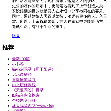
的生活才是圣洁的，现在看来，这是太大的误区了。从
史公的著作的启示中，更清楚地看到了上帝创造人类、
安设婚姻的目的就是要人在永恒中分享祂同在的喜乐。
同时，通过婚姻人类得以繁衍，永远有更多的人进入天
堂。所以，上帝祝福婚姻，世人在婚姻中更能经历主、
造就生命，有利于生命的重生。
回复
推荐
最新100篇
小书卷
揭秘启示录（周玉阳译）
启示录解经
直播证道音频
内义研修课程
《天道问答》目录
四福音内义探索
圣经内义问答
马太福音内义(一滴水译)
《天道》