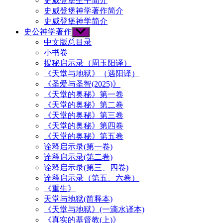
史威登堡生平简介
史威登堡神学著作简介
史威登堡神学简介
史公神学著作
Show
sub
中文版总目录
menu
小书卷
揭秘启示录（周玉阳译）
《天堂与地狱》（遇阳译）
《圣爱与圣智(2025)》
《天堂的奥秘》第一卷
《天堂的奥秘》第二卷
《天堂的奥秘》第三卷
《天堂的奥秘》第四卷
《天堂的奥秘》第五卷
诠释启示录(第一卷)
诠释启示录(第二卷)
诠释启示录(第三、四卷)
诠释启示录（第五、六卷）
《重生》
天堂与地狱(简释本)
《天堂与地狱》(一滴水译本)
《真实的基督教(上)》