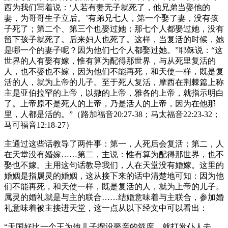
西为我们写着说：‘人若有妻无子就死了，他兄弟当娶他的
妻，为哥哥生子立后。’有弟兄七人，第一个娶了妻，没有孩
子死了；第二个、第三个也娶过她；那七个人都娶过她，没有
留下孩子就死了。后来妇人也死了。这样，当复活的时候，她
是哪一个的妻子呢？因为他们七个人都娶过她。”耶稣说：“这
世界的人有娶有嫁，惟有算为配得那世界，与从死里复活的
人，也不娶也不嫁，因为他们不能再死，和天使一样，既是复
活的人，就为上帝的儿子。至于死人复活，摩西在荆棘篇上称
主是亚伯拉罕的上帝，以撒的上帝，雅各的上帝，就指示明白
了。上帝原不是死人的上帝，乃是活人的上帝，因为在他那
里，人都是活的。”（路加福音20:27-38；马太福音22:23-32；
马可福音12:18-27）
主通过这些话教导了两件事：第一，人死后会复活；第二，人
在天堂没有婚嫁……第二，主说：惟有算为配得那世界，也不
娶也不嫁。主用这句话教导我们，人在天堂没有婚嫁。这里的
婚姻是指属灵的婚姻，这从接下来的话中清楚地可知：因为他
们不能再死，和天使一样，既是复活的人，就为上帝的儿子。
属灵的婚礼就是与主的联合……结婚意味着与主联合，参加婚
礼意味着被主接进天堂，这一点从以下经文中可以看出：
“天国好比一个王为他儿子摆设娶亲的筵席，就打发仆人去，