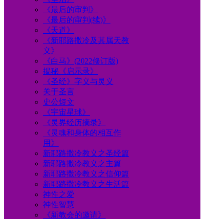
《最后的审判》
《最后的审判(续)》
《天道》
《新耶路撒冷及其属天教
义》
《白马》(2022修订版)
揭秘《启示录》
《圣经》字义与灵义
关于圣言
史公短文
《宇宙星球》
《灵界经历摘录》
《灵魂和身体的相互作
用》
新耶路撒冷教义之圣经篇
新耶路撒冷教义之主篇
新耶路撒冷教义之信仰篇
新耶路撒冷教义之生活篇
神性之爱
神性智慧
《新教会的邀请》