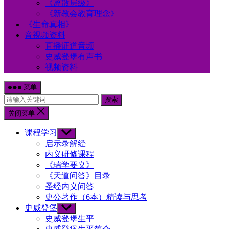
《离散层级》
《新教会教育理念》
《生命真相》
音视频资料
直播证道音频
史威登堡有声书
视频资料
菜单
搜索
关闭菜单
课程学习
Show
sub
启示录解经
menu
内义研修课程
《瑞学要义》
《天道问答》目录
圣经内义问答
史公著作（6本）精读与思考
史威登堡
Show
sub
史威登堡生平
menu