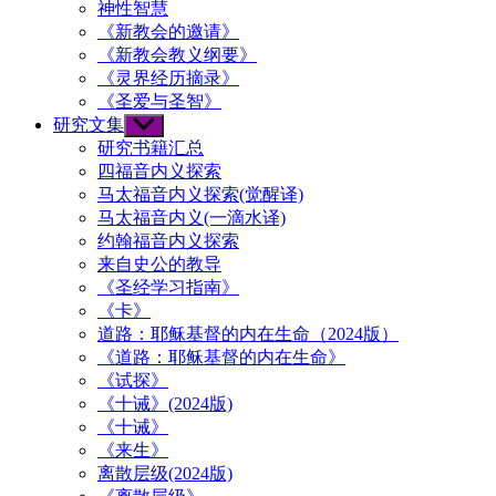
神性智慧
《新教会的邀请》
《新教会教义纲要》
《灵界经历摘录》
《圣爱与圣智》
研究文集
Show
sub
研究书籍汇总
menu
四福音内义探索
马太福音内义探索(觉醒译)
马太福音内义(一滴水译)
约翰福音内义探索
来自史公的教导
《圣经学习指南》
《卡》
道路：耶稣基督的内在生命（2024版）
《道路：耶稣基督的内在生命》
《试探》
《十诫》(2024版)
《十诫》
《来生》
离散层级(2024版)