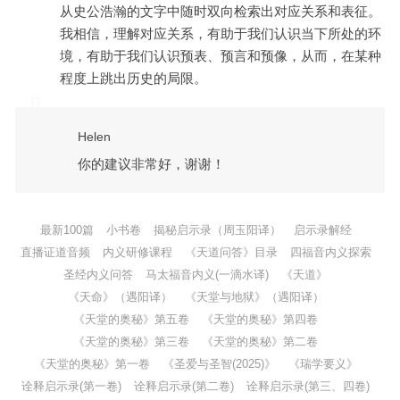
从史公浩瀚的文字中随时双向检索出对应关系和表征。
我相信，理解对应关系，有助于我们认识当下所处的环
境，有助于我们认识预表、预言和预像，从而，在某种
程度上跳出历史的局限。
Helen
你的建议非常好，谢谢！
最新100篇
小书卷
揭秘启示录（周玉阳译）
启示录解经
直播证道音频
内义研修课程
《天道问答》目录
四福音内义探索
圣经内义问答
马太福音内义(一滴水译)
《天道》
《天命》（遇阳译）
《天堂与地狱》（遇阳译）
《天堂的奥秘》第五卷
《天堂的奥秘》第四卷
《天堂的奥秘》第三卷
《天堂的奥秘》第二卷
《天堂的奥秘》第一卷
《圣爱与圣智(2025)》
《瑞学要义》
诠释启示录(第一卷)
诠释启示录(第二卷)
诠释启示录(第三、四卷)