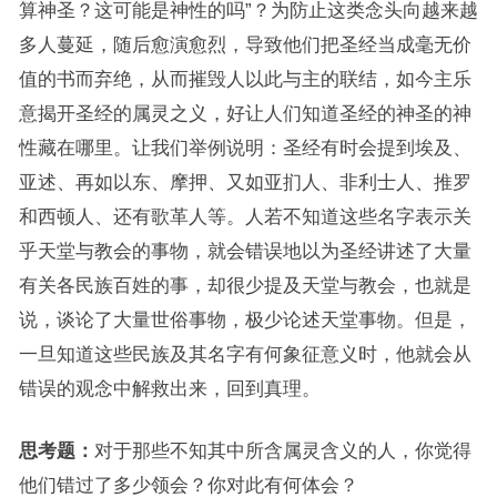
算神圣？这可能是神性的吗”？为防止这类念头向越来越
多人蔓延，随后愈演愈烈，导致他们把圣经当成毫无价
值的书而弃绝，从而摧毁人以此与主的联结，如今主乐
意揭开圣经的属灵之义，好让人们知道圣经的神圣的神
性藏在哪里。让我们举例说明：圣经有时会提到埃及、
亚述、再如以东、摩押、又如亚扪人、非利士人、推罗
和西顿人、还有歌革人等。人若不知道这些名字表示关
乎天堂与教会的事物，就会错误地以为圣经讲述了大量
有关各民族百姓的事，却很少提及天堂与教会，也就是
说，谈论了大量世俗事物，极少论述天堂事物。但是，
一旦知道这些民族及其名字有何象征意义时，他就会从
错误的观念中解救出来，回到真理。
思考题：
对于那些不知其中所含属灵含义的人，你觉得
他们错过了多少领会？你对此有何体会？