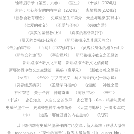
诠释启示录（第五、六卷）
《重生》
《十诫》(2024版)
道路：耶稣基督的内在生命（2024版）
离散层级(2024版)
《新教会教育理念》
史威登堡生平简介
天堂与地狱(简释本)
《仁爱的教义》
《圣爱与圣智》
《婚姻之爱》
《真实的基督教(上)》
《真实的基督教(下)》
《属天的奥秘(1-12卷)》
《新耶路撒冷及其属天教义》
《最后的审判》
《白马》(2022修订版)
《灵魂和身体的相互作用》
《新教会的邀请》
《宇宙星球》
新耶路撒冷教义之圣经篇
新耶路撒冷教义之主篇
新耶路撒冷教义之信仰篇
新耶路撒冷教义之生活篇
揭秘《启示录》
《新教会教义纲要》
《圣治》
《圣经》字义与灵义
马太福音内义(一滴水译)
《灵界经历摘录》
《圣经学习指南》
《婚姻》
神性之爱
神性智慧
关于圣言
神迹奇事
《离散层级》
《来生》
《十诫》
史公短文
来自史公的教导
史公著作（6本）精读与思考
史威登堡生平
史威登堡神学著作简介
《天堂与地狱》(一滴水译本)
《卡》
《道路：耶稣基督的内在生命》
《试探》
以下微信群有史威登堡著作的讨论交流：新人新群（联系人微信
号：taochenwx）；“灵性的声音”（联系人微信号：Liu_guang_bin）；