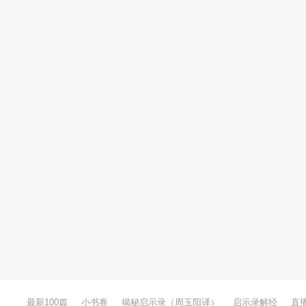
最新100篇
小书卷
揭秘启示录（周玉阳译）
启示录解经
直