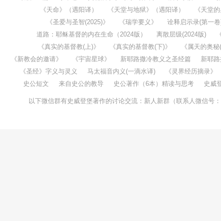
《天命》（遇阳译）
《天堂与地狱》（遇阳译）
《天堂的
《圣爱与圣智(2025)》
《瑞学要义》
诠释启示录(第一卷
道路：耶稣基督的内在生命（2024版）
离散层级(2024版)
《真实的基督教(上)》
《真实的基督教(下)》
《属天的奥秘(1
《新教会的邀请》
《宇宙星球》
新耶路撒冷教义之圣经篇
新耶路
《圣经》字义与灵义
马太福音内义(一滴水译)
《灵界经历摘录》
史公短文
来自史公的教导
史公著作（6本）精读与思考
史威
以下微信群有史威登堡著作的讨论交流：新人新群（联系人微信号：taochenw