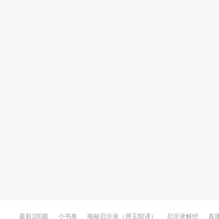
最新100篇
小书卷
揭秘启示录（周玉阳译）
启示录解经
直