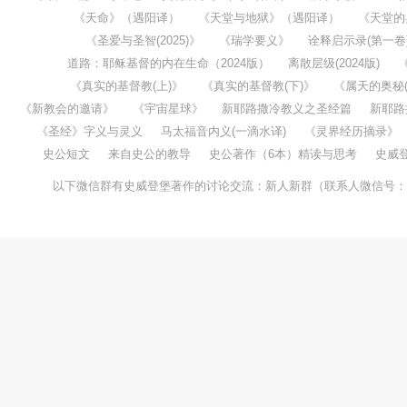
《天命》（遇阳译）
《天堂与地狱》（遇阳译）
《天堂的
《圣爱与圣智(2025)》
《瑞学要义》
诠释启示录(第一卷
道路：耶稣基督的内在生命（2024版）
离散层级(2024版)
《真实的基督教(上)》
《真实的基督教(下)》
《属天的奥秘(1
《新教会的邀请》
《宇宙星球》
新耶路撒冷教义之圣经篇
新耶路
《圣经》字义与灵义
马太福音内义(一滴水译)
《灵界经历摘录》
史公短文
来自史公的教导
史公著作（6本）精读与思考
史威
以下微信群有史威登堡著作的讨论交流：新人新群（联系人微信号：taochenw